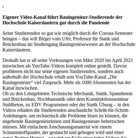
.
Eigener Video-Kanal führt Bauingenieur-Studierende der
Hochschule Kaiserslautern gut durch die Pandemie
Seine Studierenden so gut wie möglich durch die Corona-Semester
bringen – das will Birger vom Ufer, Professor für Statik und
Brückenbau im Studiengang Bauingenieurwesen an der Hochschule
Kaiserslautern.
Deshalb hat er all seine Vorlesungen von März 2020 bis April 2021
inzwischen als YouTube-Videos komplett online gestellt. Davon
profitieren nicht nur seine eigenen Studierenden, sondern auch
außerhalb der Hochschule erhält sein YouTube-Kanal „Die
Bauingenieure“ viel Zuspruch. Mehr als 1000 Abonnenten hat der
Kanal inzwischen.
Ob zu den Lehrgebieten Technische Mechanik, Statik, Spannbeton
und Brückenbau, Hochbaustatik oder dem Konstruktionsseminar
Stahlbeton, zu EDV Programmen oder der Statik Übung – in den
Videos erhalten die Studierenden anschauliche Schritt-für-Schritt-
Anleitungen, um rechnerisch alle Probleme lösen zu können, die
angehende Bauingenieurinnen und Bauingenieure beherrschen
müssen. Mit einfachem Anschauungsmaterial wie einem
Schaumstoffquader, der gestaucht und gebogen wird und einer
guten Portion Humor – so wird am Ende eines jeden Videos das